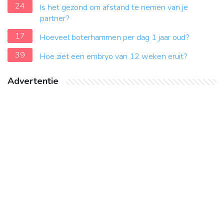
24
Is het gezond om afstand te nemen van je
partner?
17
Hoeveel boterhammen per dag 1 jaar oud?
39
Hoe ziet een embryo van 12 weken eruit?
Advertentie