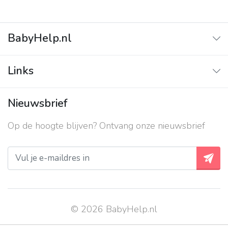
BabyHelp.nl
Home
Links
Vraag & Antwoord
Adverteren
Nieuwsbrief
Contact
Op de hoogte blijven? Ontvang onze nieuwsbrief
Over ons
Privacy beleid
© 2026 BabyHelp.nl