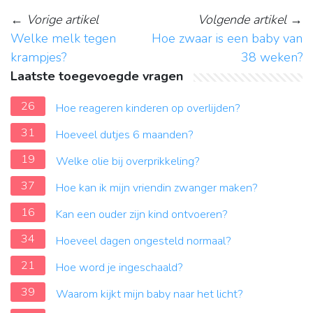
←
Vorige artikel
Volgende artikel
→
Welke melk tegen
Hoe zwaar is een baby van
krampjes?
38 weken?
Laatste toegevoegde vragen
26
Hoe reageren kinderen op overlijden?
31
Hoeveel dutjes 6 maanden?
19
Welke olie bij overprikkeling?
37
Hoe kan ik mijn vriendin zwanger maken?
16
Kan een ouder zijn kind ontvoeren?
34
Hoeveel dagen ongesteld normaal?
21
Hoe word je ingeschaald?
39
Waarom kijkt mijn baby naar het licht?