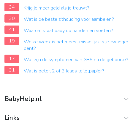
34
Krijg je meer geld als je trouwt?
30
Wat is de beste zithouding voor aambeien?
41
Waarom staat baby op handen en voeten?
19
Welke week is het meest misselijk als je zwanger
bent?
17
Wat zijn de symptomen van GBS na de geboorte?
31
Wat is beter, 2 of 3 laags toiletpapier?
BabyHelp.nl
Home
Links
Vraag & Antwoord
Adverteren