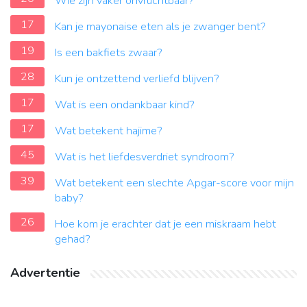
Wie zijn vaker onvruchtbaar?
17
Kan je mayonaise eten als je zwanger bent?
19
Is een bakfiets zwaar?
28
Kun je ontzettend verliefd blijven?
17
Wat is een ondankbaar kind?
17
Wat betekent hajime?
45
Wat is het liefdesverdriet syndroom?
39
Wat betekent een slechte Apgar-score voor mijn
baby?
26
Hoe kom je erachter dat je een miskraam hebt
gehad?
Advertentie