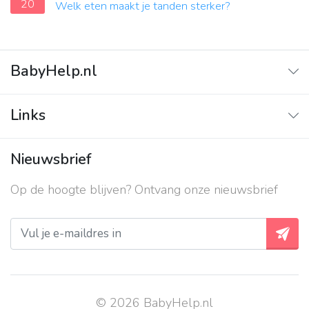
20
Welk eten maakt je tanden sterker?
BabyHelp.nl
Home
Links
Vraag & Antwoord
Adverteren
Nieuwsbrief
Contact
Op de hoogte blijven? Ontvang onze nieuwsbrief
Over ons
Privacy beleid
© 2026 BabyHelp.nl