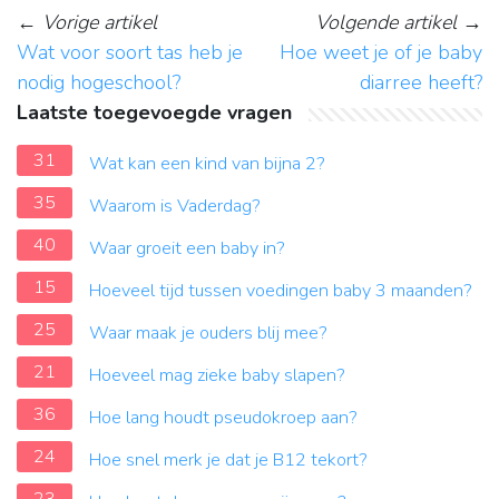
←
Vorige artikel
Volgende artikel
→
Wat voor soort tas heb je
Hoe weet je of je baby
nodig hogeschool?
diarree heeft?
Laatste toegevoegde vragen
31
Wat kan een kind van bijna 2?
35
Waarom is Vaderdag?
40
Waar groeit een baby in?
15
Hoeveel tijd tussen voedingen baby 3 maanden?
25
Waar maak je ouders blij mee?
21
Hoeveel mag zieke baby slapen?
36
Hoe lang houdt pseudokroep aan?
24
Hoe snel merk je dat je B12 tekort?