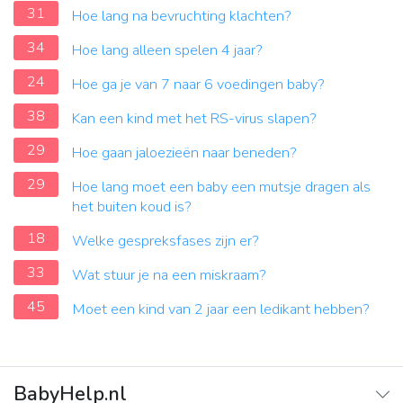
31
Hoe lang na bevruchting klachten?
34
Hoe lang alleen spelen 4 jaar?
24
Hoe ga je van 7 naar 6 voedingen baby?
38
Kan een kind met het RS-virus slapen?
29
Hoe gaan jaloezieën naar beneden?
29
Hoe lang moet een baby een mutsje dragen als
het buiten koud is?
18
Welke gespreksfases zijn er?
33
Wat stuur je na een miskraam?
45
Moet een kind van 2 jaar een ledikant hebben?
BabyHelp.nl