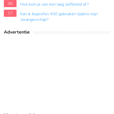
36
Hoe kom je van een laag zelfbeeld af?
17
Kan ik ibuprofen 400 gebruiken tijdens mijn
zwangerschap?
Advertentie