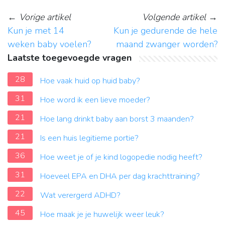
←
Vorige artikel
Volgende artikel
→
Kun je met 14
Kun je gedurende de hele
weken baby voelen?
maand zwanger worden?
Laatste toegevoegde vragen
28
Hoe vaak huid op huid baby?
31
Hoe word ik een lieve moeder?
21
Hoe lang drinkt baby aan borst 3 maanden?
21
Is een huis legitieme portie?
36
Hoe weet je of je kind logopedie nodig heeft?
31
Hoeveel EPA en DHA per dag krachttraining?
22
Wat verergerd ADHD?
45
Hoe maak je je huwelijk weer leuk?