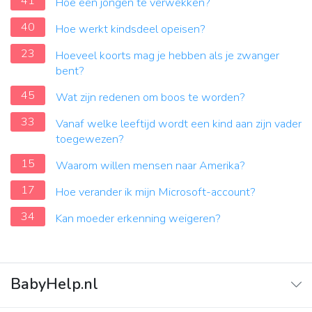
41
Hoe een jongen te verwekken?
40
Hoe werkt kindsdeel opeisen?
23
Hoeveel koorts mag je hebben als je zwanger
bent?
45
Wat zijn redenen om boos te worden?
33
Vanaf welke leeftijd wordt een kind aan zijn vader
toegewezen?
15
Waarom willen mensen naar Amerika?
17
Hoe verander ik mijn Microsoft-account?
34
Kan moeder erkenning weigeren?
BabyHelp.nl
Home