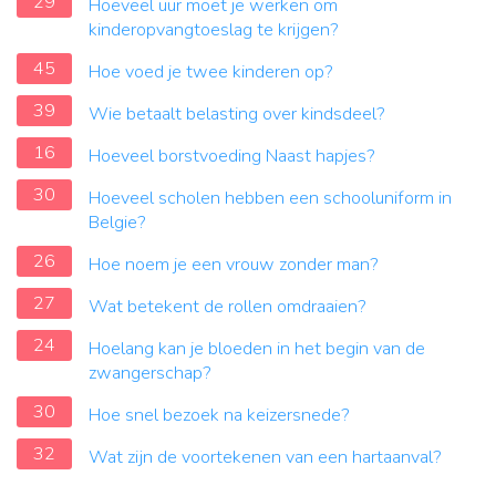
29
Hoeveel uur moet je werken om
kinderopvangtoeslag te krijgen?
45
Hoe voed je twee kinderen op?
39
Wie betaalt belasting over kindsdeel?
16
Hoeveel borstvoeding Naast hapjes?
30
Hoeveel scholen hebben een schooluniform in
Belgie?
26
Hoe noem je een vrouw zonder man?
27
Wat betekent de rollen omdraaien?
24
Hoelang kan je bloeden in het begin van de
zwangerschap?
30
Hoe snel bezoek na keizersnede?
32
Wat zijn de voortekenen van een hartaanval?