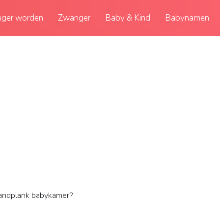
ger worden
Zwanger
Baby & Kind
Babynamen
andplank babykamer?