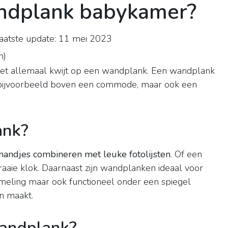
andplank babykamer?
atste update: 11 mei 2023
n
)
 het allemaal kwijt op een wandplank. Een wandplank
h, bijvoorbeeld boven een commode, maar ook een
ank?
andjes combineren met leuke fotolijsten
. Of een
raaie klok. Daarnaast zijn wandplanken ideaal voor
ameling maar ook functioneel onder een spiegel
an maakt.
wandplank?