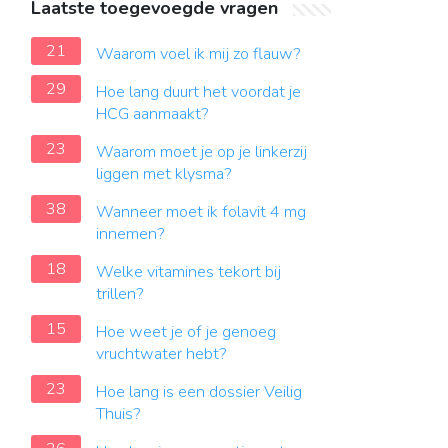
Laatste toegevoegde vragen
21
Waarom voel ik mij zo flauw?
29
Hoe lang duurt het voordat je
HCG aanmaakt?
23
Waarom moet je op je linkerzij
liggen met klysma?
38
Wanneer moet ik folavit 4 mg
innemen?
18
Welke vitamines tekort bij
trillen?
15
Hoe weet je of je genoeg
vruchtwater hebt?
23
Hoe lang is een dossier Veilig
Thuis?