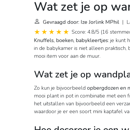
Wat zet je op w
Gevraagd door: Ize Jorlink MPhil
| La
Score: 4.8/5
(
16 stemme
Knuffels, boeken, babykleertjes
: je kunt
in de babykamer is niet alleen praktisc
mooi item voor aan de muur.
Wat zet je op wandpl
Zo kun je bijvoorbeeld
opbergdozen en m
mooi plant in pot in combinatie met een f
het uitstallen van bijvoorbeeld een verz
waardoor je er een soort mini kaptafel v
Hoe decoreer je een 