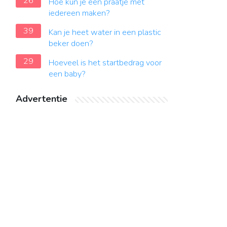
26
Hoe kun je een praatje met
iedereen maken?
39
Kan je heet water in een plastic
beker doen?
29
Hoeveel is het startbedrag voor
een baby?
Advertentie