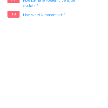
Hoe kan je je voelen tijdens de
ovulatie?
19
Hoe word ik romantisch?