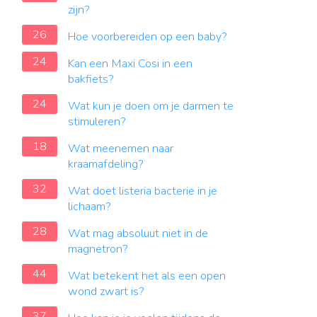
zijn?
26
Hoe voorbereiden op een baby?
24
Kan een Maxi Cosi in een
bakfiets?
24
Wat kun je doen om je darmen te
stimuleren?
18
Wat meenemen naar
kraamafdeling?
32
Wat doet listeria bacterie in je
lichaam?
28
Wat mag absoluut niet in de
magnetron?
44
Wat betekent het als een open
wond zwart is?
37