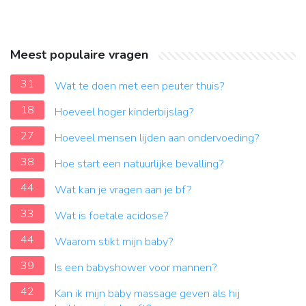
Meest populaire vragen
31
Wat te doen met een peuter thuis?
18
Hoeveel hoger kinderbijslag?
27
Hoeveel mensen lijden aan ondervoeding?
38
Hoe start een natuurlijke bevalling?
44
Wat kan je vragen aan je bf?
33
Wat is foetale acidose?
44
Waarom stikt mijn baby?
39
Is een babyshower voor mannen?
42
Kan ik mijn baby massage geven als hij