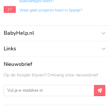
buikkrampjes heeft?
37
Waar gaan jongeren heen in Spanje?
BabyHelp.nl
Home
Links
Vraag & Antwoord
Adverteren
Nieuwsbrief
Contact
Op de hoogte blijven? Ontvang onze nieuwsbrief
Over ons
Privacy beleid