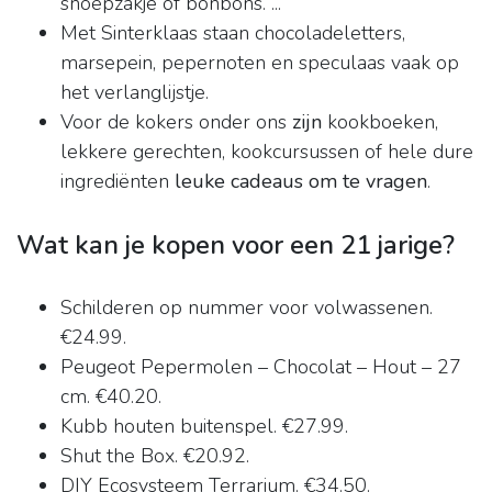
snoepzakje of bonbons. ...
Met Sinterklaas staan chocoladeletters,
marsepein, pepernoten en speculaas vaak op
het verlanglijstje.
Voor de kokers onder ons
zijn
kookboeken,
lekkere gerechten, kookcursussen of hele dure
ingrediënten
leuke cadeaus om te vragen
.
Wat kan je kopen voor een 21 jarige?
Schilderen op nummer voor volwassenen.
€24.99.
Peugeot Pepermolen – Chocolat – Hout – 27
cm. €40.20.
Kubb houten buitenspel. €27.99.
Shut the Box. €20.92.
DIY Ecosysteem Terrarium. €34.50.