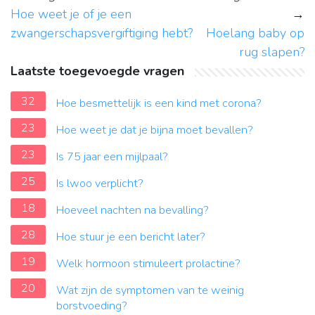
Hoe weet je of je een
→
zwangerschapsvergiftiging hebt?
Hoelang baby op
rug slapen?
Laatste toegevoegde vragen
32
Hoe besmettelijk is een kind met corona?
23
Hoe weet je dat je bijna moet bevallen?
23
Is 75 jaar een mijlpaal?
25
Is lwoo verplicht?
18
Hoeveel nachten na bevalling?
28
Hoe stuur je een bericht later?
19
Welk hormoon stimuleert prolactine?
20
Wat zijn de symptomen van te weinig
borstvoeding?