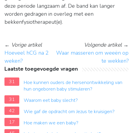
deze periode langzaam af. De band kan langer
worden gedragen in overleg met een
bekkenfysiotherapeut(e).
←
Vorige artikel
Volgende artikel
→
Hoeveel hCG na 2
Waar masseren om weeën op
weken?
te wekken?
Laatste toegevoegde vragen
31
Hoe kunnen ouders de hersenontwikkeling van
hun ongeboren baby stimuleren?
31
Waarom eet baby slecht?
42
Wie gaf de opdracht om Jezus te kruisigen?
17
Hoe maken we een baby?