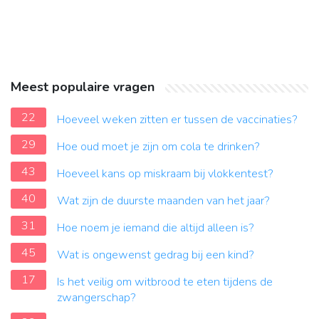
Meest populaire vragen
22
Hoeveel weken zitten er tussen de vaccinaties?
29
Hoe oud moet je zijn om cola te drinken?
43
Hoeveel kans op miskraam bij vlokkentest?
40
Wat zijn de duurste maanden van het jaar?
31
Hoe noem je iemand die altijd alleen is?
45
Wat is ongewenst gedrag bij een kind?
17
Is het veilig om witbrood te eten tijdens de
zwangerschap?