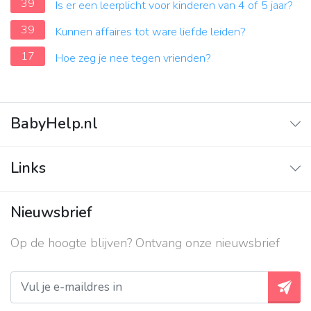
39
Is er een leerplicht voor kinderen van 4 of 5 jaar?
39
Kunnen affaires tot ware liefde leiden?
17
Hoe zeg je nee tegen vrienden?
BabyHelp.nl
Home
Links
Vraag & Antwoord
Adverteren
Nieuwsbrief
Contact
Op de hoogte blijven? Ontvang onze nieuwsbrief
Over ons
Privacy beleid