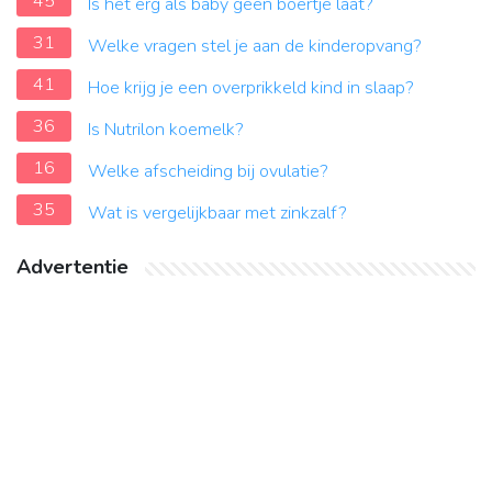
45
Is het erg als baby geen boertje laat?
31
Welke vragen stel je aan de kinderopvang?
41
Hoe krijg je een overprikkeld kind in slaap?
36
Is Nutrilon koemelk?
16
Welke afscheiding bij ovulatie?
35
Wat is vergelijkbaar met zinkzalf?
Advertentie