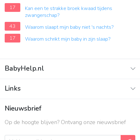
17
Kan een te strakke broek kwaad tijdens
zwangerschap?
43
Waarom slaapt mijn baby niet 's nachts?
17
Waarom schrikt mijn baby in zijn slaap?
BabyHelp.nl
Home
Links
Vraag & Antwoord
Adverteren
Nieuwsbrief
Contact
Op de hoogte blijven? Ontvang onze nieuwsbrief
Over ons
Privacy beleid