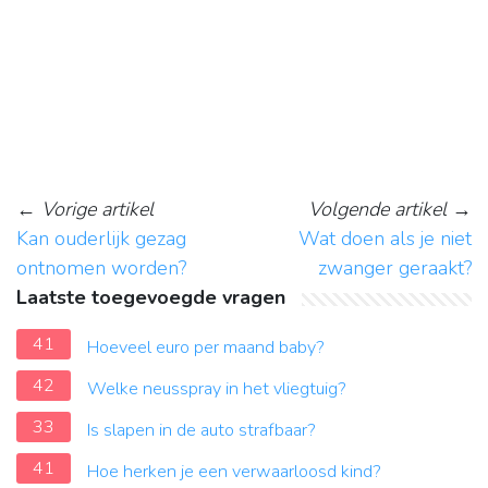
←
Vorige artikel
Volgende artikel
→
Kan ouderlijk gezag
Wat doen als je niet
ontnomen worden?
zwanger geraakt?
Laatste toegevoegde vragen
41
Hoeveel euro per maand baby?
42
Welke neusspray in het vliegtuig?
33
Is slapen in de auto strafbaar?
41
Hoe herken je een verwaarloosd kind?