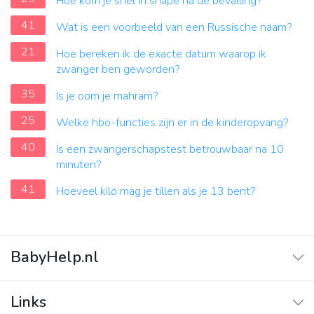
Hoe kom je snel in shape na de bevalling?
41
Wat is een voorbeeld van een Russische naam?
21
Hoe bereken ik de exacte datum waarop ik
zwanger ben geworden?
35
Is je oom je mahram?
25
Welke hbo-functies zijn er in de kinderopvang?
40
Is een zwangerschapstest betrouwbaar na 10
minuten?
41
Hoeveel kilo mag je tillen als je 13 bent?
BabyHelp.nl
Home
Links
Vraag & Antwoord