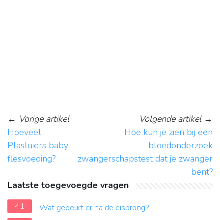
←
Vorige artikel
Volgende artikel
→
Hoeveel
Hoe kun je zien bij een
Plasluiers baby
bloedonderzoek
flesvoeding?
zwangerschapstest dat je zwanger
bent?
Laatste toegevoegde vragen
41
Wat gebeurt er na de eisprong?