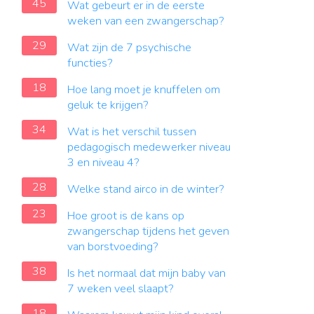
45
Wat gebeurt er in de eerste
weken van een zwangerschap?
29
Wat zijn de 7 psychische
functies?
18
Hoe lang moet je knuffelen om
geluk te krijgen?
34
Wat is het verschil tussen
pedagogisch medewerker niveau
3 en niveau 4?
28
Welke stand airco in de winter?
23
Hoe groot is de kans op
zwangerschap tijdens het geven
van borstvoeding?
38
Is het normaal dat mijn baby van
7 weken veel slaapt?
18