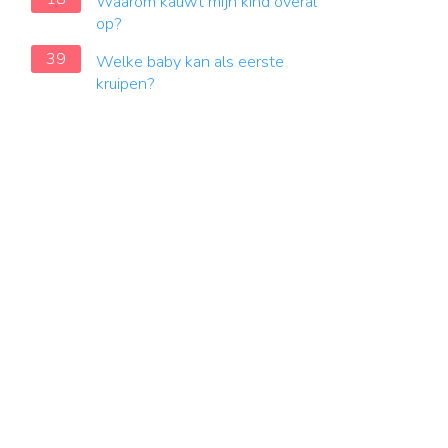
Waarom kauwt mijn kind overal
op?
39
Welke baby kan als eerste
kruipen?