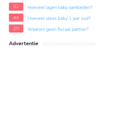
32
Hoeveel lagen baby aankleden?
44
Hoeveel vlees baby 1 jaar oud?
25
Waarom geen fiscaal partner?
Advertentie