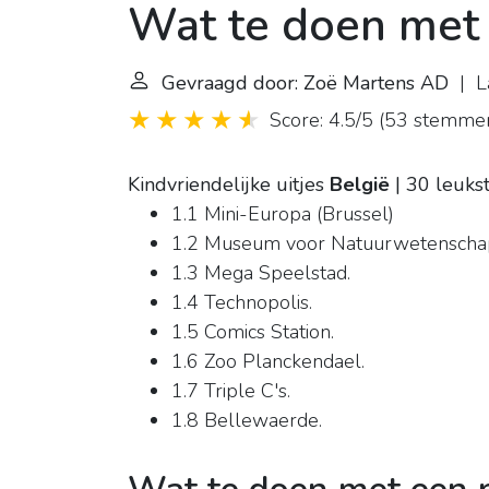
Wat te doen met 
Gevraagd door: Zoë Martens AD
| La
Score: 4.5/5
(
53 stemme
Kindvriendelijke uitjes
België
| 30 leukst
1.1 Mini-Europa (Brussel)
1.2 Museum voor Natuurwetenschap
1.3 Mega Speelstad.
1.4 Technopolis.
1.5 Comics Station.
1.6 Zoo Planckendael.
1.7 Triple C's.
1.8 Bellewaerde.