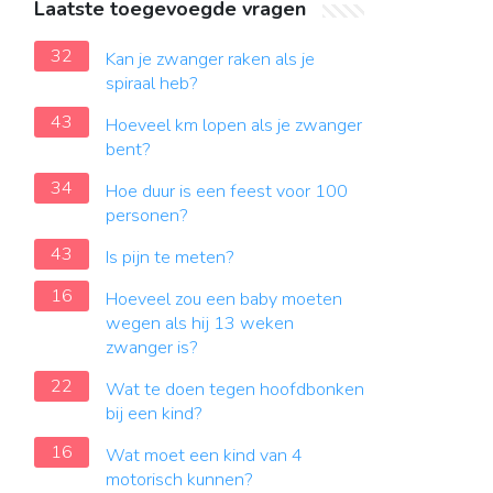
Laatste toegevoegde vragen
32
Kan je zwanger raken als je
spiraal heb?
43
Hoeveel km lopen als je zwanger
bent?
34
Hoe duur is een feest voor 100
personen?
43
Is pijn te meten?
16
Hoeveel zou een baby moeten
wegen als hij 13 weken
zwanger is?
22
Wat te doen tegen hoofdbonken
bij een kind?
16
Wat moet een kind van 4
motorisch kunnen?