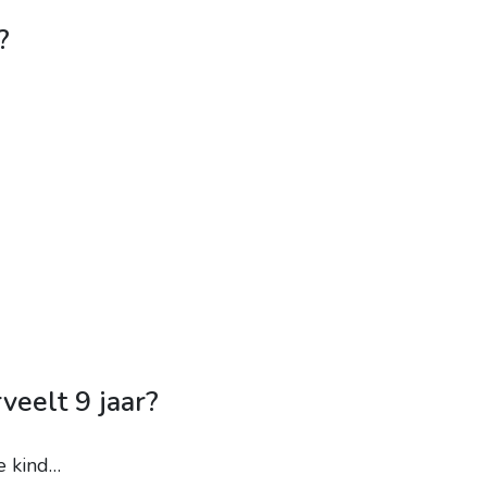
?
veelt 9 jaar?
e kind…