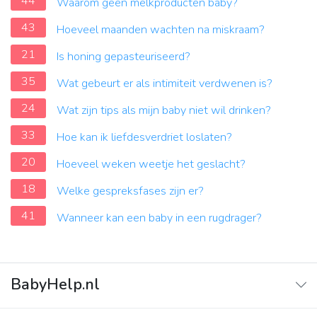
44
Waarom geen melkproducten baby?
43
Hoeveel maanden wachten na miskraam?
21
Is honing gepasteuriseerd?
35
Wat gebeurt er als intimiteit verdwenen is?
24
Wat zijn tips als mijn baby niet wil drinken?
33
Hoe kan ik liefdesverdriet loslaten?
20
Hoeveel weken weetje het geslacht?
18
Welke gespreksfases zijn er?
41
Wanneer kan een baby in een rugdrager?
BabyHelp.nl
Home