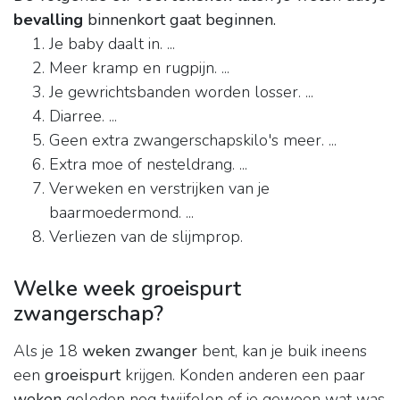
bevalling
binnenkort gaat beginnen.
Je baby daalt in. ...
Meer kramp en rugpijn. ...
Je gewrichtsbanden worden losser. ...
Diarree. ...
Geen extra zwangerschapskilo's meer. ...
Extra moe of nesteldrang. ...
Verweken en verstrijken van je
baarmoedermond. ...
Verliezen van de slijmprop.
Welke week groeispurt
zwangerschap?
Als je 18
weken zwanger
bent, kan je buik ineens
een
groeispurt
krijgen. Konden anderen een paar
weken
geleden nog twijfelen of je gewoon wat was