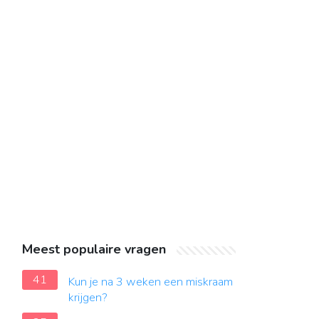
Meest populaire vragen
41
Kun je na 3 weken een miskraam
krijgen?