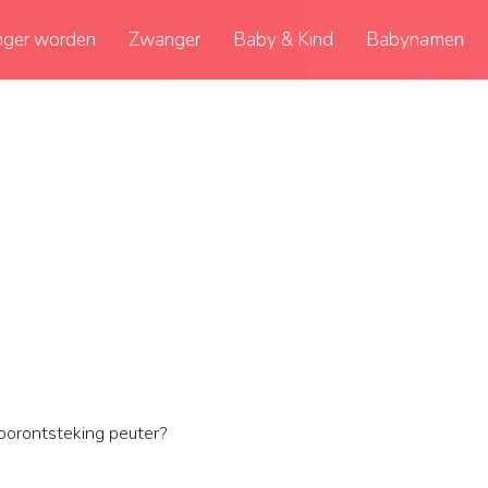
ger worden
Zwanger
Baby & Kind
Babynamen
oorontsteking peuter?