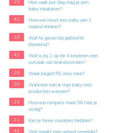
25
Hoe vaak per dag mag je een
baby inbakeren?
42
Hoeveel moet een baby van 1
maand drinken?
18
Wat te geven bij geboorte
kleinkind?
43
Wat is bij 1 op de 4 kinderen een
oorzaak van brandwonden?
26
Waar begint RS virus mee?
36
Wanneer kan ik mijn baby met
producten wassen?
25
Hoeveel rompers maat 56 heb je
nodig?
21
Kan je twee ovulaties hebben?
43
Wat maakt mijn gebed ongeldig?