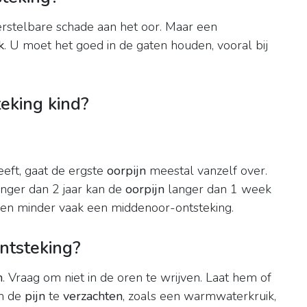
erstelbare schade aan het oor. Maar een
k
. U moet het goed in de gaten houden, vooral bij
eking kind?
eft, gaat de ergste
oorpijn
meestal vanzelf over.
nger dan 2 jaar kan de
oorpijn
langer dan 1 week
jgen minder vaak een middenoor-ontsteking.
ontsteking?
n
. Vraag om niet in de oren te wrijven. Laat hem of
om de
pijn
te
verzachten
, zoals een warmwaterkruik,