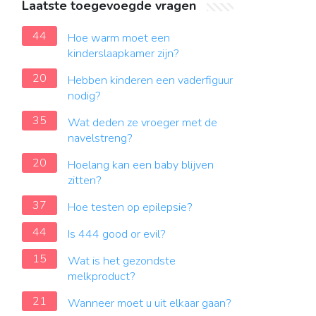
Laatste toegevoegde vragen
44
Hoe warm moet een
kinderslaapkamer zijn?
20
Hebben kinderen een vaderfiguur
nodig?
35
Wat deden ze vroeger met de
navelstreng?
20
Hoelang kan een baby blijven
zitten?
37
Hoe testen op epilepsie?
44
Is 444 good or evil?
15
Wat is het gezondste
melkproduct?
21
Wanneer moet u uit elkaar gaan?