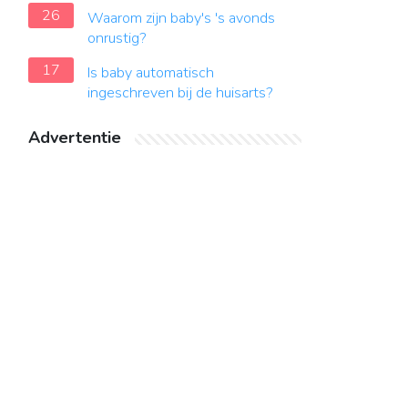
26
Waarom zijn baby's 's avonds
onrustig?
17
Is baby automatisch
ingeschreven bij de huisarts?
Advertentie