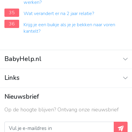
werken?
35
Wat verandert er na 2 jaar relatie?
36
Krijg je een buikje als je je bekken naar voren
kantelt?
BabyHelp.nl
Home
Links
Vraag & Antwoord
Adverteren
Nieuwsbrief
Contact
Op de hoogte blijven? Ontvang onze nieuwsbrief
Over ons
Privacy beleid