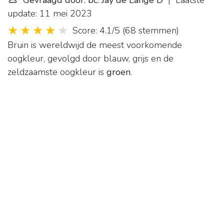
Gevraagd door: bc. Jay de Lange D
| Laatste
update: 11 mei 2023
Score: 4.1/5
(
68 stemmen
)
Bruin is wereldwijd de meest voorkomende
oogkleur, gevolgd door blauw, grijs en de
zeldzaamste oogkleur is
groen
.