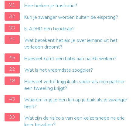
21
Hoe herken je frustratie?
32
Kun je zwanger worden buiten de eisprong?
33
Is ADHD een handicap?
21
Wat betekent het als je over iemand uit het
verleden droomt?
45
Hoeveel komt een baby aan na 36 weken?
22
Wat is het vreemdste zoogdier?
18
Hoeveel verlof krijg ik als vader als mijn partner
een tweeling krijgt?
43
Waarom krijg je een lijn op je buik als je zwanger
bent?
33
Wat zijn de risico's van een keizersnede na drie
keer bevallen?