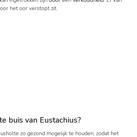
kan ingetrokken zijn
door
een
verkoudheid
. Er kan
or het oor verstopt zit.
te buis van Eustachius?
neusholte zo gezond mogelijk te houden, zodat het