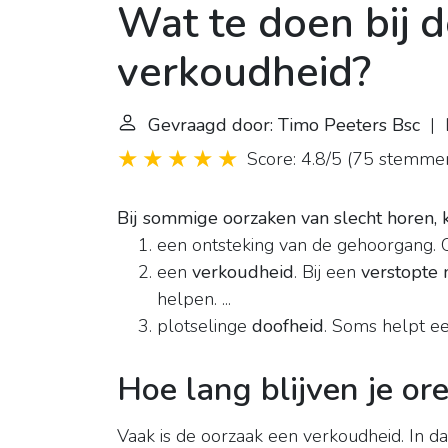
Wat te doen bij 
verkoudheid?
Gevraagd door: Timo Peeters Bsc
| L
Score: 4.8/5
(
75 stemme
Bij sommige oorzaken van slecht horen,
een ontsteking van de gehoorgang. O
een
verkoudheid
. Bij een
verstopte 
helpen. ...
plotselinge
doofheid
. Soms helpt e
Hoe lang blijven je or
Vaak is de oorzaak een verkoudheid. In da