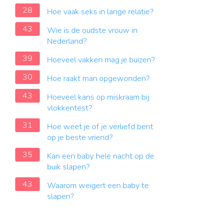
28
Hoe vaak seks in lange relatie?
43
Wie is de oudste vrouw in
Nederland?
39
Hoeveel vakken mag je buizen?
30
Hoe raakt man opgewonden?
43
Hoeveel kans op miskraam bij
vlokkentest?
31
Hoe weet je of je verliefd bent
op je beste vriend?
35
Kan een baby hele nacht op de
buik slapen?
43
Waarom weigert een baby te
slapen?