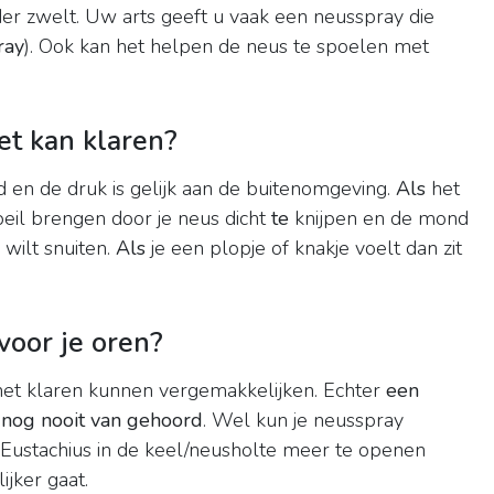
der zwelt. Uw arts geeft u vaak een neusspray die
ray
). Ook kan het helpen de neus te spoelen met
iet kan klaren?
 en de druk is gelijk aan de buitenomgeving.
Als
het
eil brengen door je neus dicht
te
knijpen en de mond
 wilt snuiten.
Als
je een plopje of knakje voelt dan zit
voor je oren?
het klaren kunnen vergemakkelijken. Echter
een
k nog nooit van gehoord
. Wel kun je neusspray
 Eustachius in de keel/neusholte meer te openen
jker gaat.