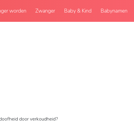
ger worden
Zwanger
Baby & Kind
Babynamen
doofheid door verkoudheid?