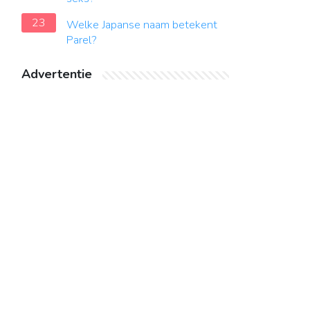
23
Welke Japanse naam betekent
Parel?
Advertentie