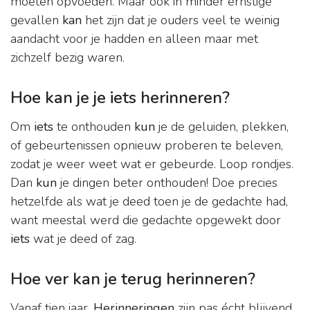
moeten opvoeden. Maar ook in minder ernstige
gevallen
kan
het zijn dat je ouders veel te weinig
aandacht voor je hadden en alleen maar met
zichzelf bezig waren.
Hoe kan je je iets herinneren?
Om
iets
te onthouden
kun
je de geluiden, plekken,
of gebeurtenissen opnieuw proberen te beleven,
zodat je weer weet wat er gebeurde. Loop rondjes.
Dan
kun
je dingen beter onthouden! Doe precies
hetzelfde als wat je deed toen je de gedachte had,
want meestal werd die gedachte opgewekt door
iets
wat je deed of zag.
Hoe ver kan je terug herinneren?
Vanaf tien jaar.
Herinneringen
zijn pas écht blijvend