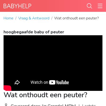
Home
Vraag & Antwoord
Wat onthoudt een peuter?
hoogbegaafde baby of peuter
Wat onthoudt een peuter?