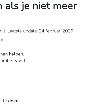
als je niet meer
n
| Laatste update: 24 februari 2026
n
)
nnen helpen.
mber voelt. ...
...
él te
doen
. ...