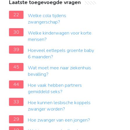
Laatste toegevoegde vragen
22
Welke cola tijdens
zwangerschap?
30
Welke kinderwagen voor korte
mensen?
39
Hoeveel eetlepels groente baby
6 maanden?
45
Wat moet mee naar ziekenhuis
bevalling?
44
Hoe vaak hebben partners
gemiddeld seks?
33
Hoe kunnen lesbische koppels
zwanger worden?
29
Hoe zwanger van een jongen?