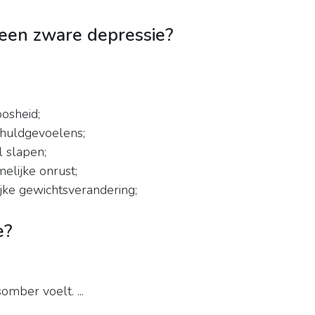
een zware depressie?
osheid;
chuldgevoelens;
l slapen;
elijke onrust;
ijke gewichtsverandering;
e?
mber voelt. ...