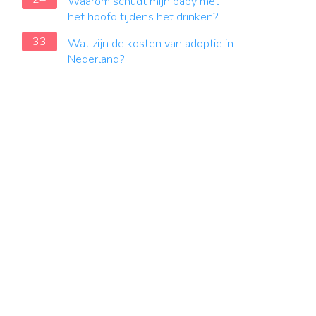
Waarom schudt mijn baby met
het hoofd tijdens het drinken?
33
Wat zijn de kosten van adoptie in
Nederland?