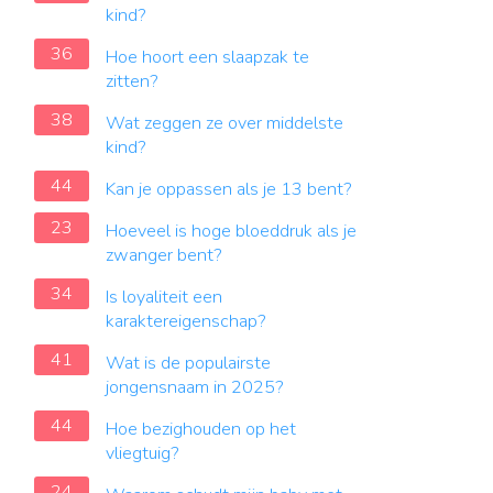
kind?
36
Hoe hoort een slaapzak te
zitten?
38
Wat zeggen ze over middelste
kind?
44
Kan je oppassen als je 13 bent?
23
Hoeveel is hoge bloeddruk als je
zwanger bent?
34
Is loyaliteit een
karaktereigenschap?
41
Wat is de populairste
jongensnaam in 2025?
44
Hoe bezighouden op het
vliegtuig?
24