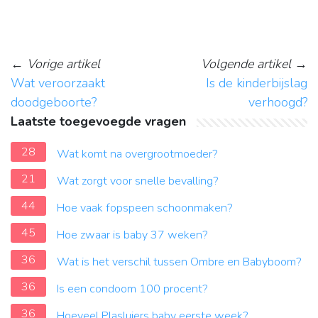
←
Vorige artikel
Volgende artikel
→
Wat veroorzaakt
Is de kinderbijslag
doodgeboorte?
verhoogd?
Laatste toegevoegde vragen
28
Wat komt na overgrootmoeder?
21
Wat zorgt voor snelle bevalling?
44
Hoe vaak fopspeen schoonmaken?
45
Hoe zwaar is baby 37 weken?
36
Wat is het verschil tussen Ombre en Babyboom?
36
Is een condoom 100 procent?
36
Hoeveel Plasluiers baby eerste week?