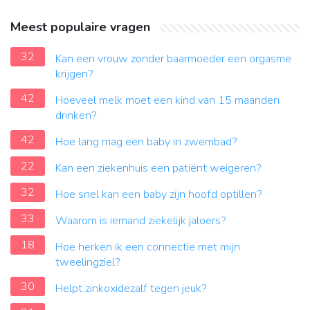
Meest populaire vragen
32
Kan een vrouw zonder baarmoeder een orgasme
krijgen?
42
Hoeveel melk moet een kind van 15 maanden
drinken?
42
Hoe lang mag een baby in zwembad?
22
Kan een ziekenhuis een patiënt weigeren?
32
Hoe snel kan een baby zijn hoofd optillen?
33
Waarom is iemand ziekelijk jaloers?
18
Hoe herken ik een connectie met mijn
tweelingziel?
30
Helpt zinkoxidezalf tegen jeuk?