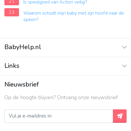
21
Is speelgoed van Action veilig?
23
Waarom schudt mijn baby met zijn hoofd naar de
speen?
BabyHelp.nl
Home
Links
Vraag & Antwoord
Adverteren
Nieuwsbrief
Contact
Op de hoogte blijven? Ontvang onze nieuwsbrief
Over ons
Privacy beleid