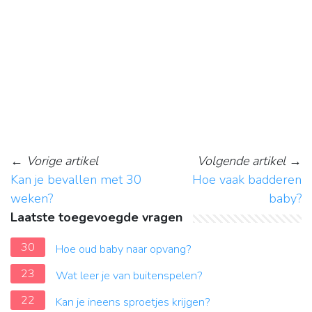
←
Vorige artikel
Volgende artikel
→
Kan je bevallen met 30
Hoe vaak badderen
weken?
baby?
Laatste toegevoegde vragen
30
Hoe oud baby naar opvang?
23
Wat leer je van buitenspelen?
22
Kan je ineens sproetjes krijgen?