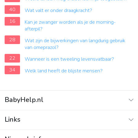
40
Wat valt er onder draagkracht?
16
Kan je zwanger worden als je de morning-
afterpil?
28
Wat zijn de bijwerkingen van langdurig gebruik
van omeprazol?
22
Wanneer is een tweeling levensvatbaar?
34
Welk land heeft de blijste mensen?
BabyHelp.nl
Home
Links
Vraag & Antwoord
Adverteren