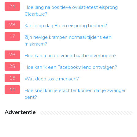
24
Hoe lang na positieve ovulatietest eisprong
Clearblue?
28
Kan je op dag 8 een eisprong hebben?
17
Zijn hevige krampen normaal tijdens een
miskraam?
26
Hoe kan man de vruchtbaarheid verhogen?
28
Hoe kan ik een Facebookvriend ontvolgen?
15
Wat doen toxic mensen?
44
Hoe snel kun je erachter komen dat je zwanger
bent?
Advertentie