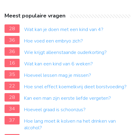
Meest populaire vragen
28
Wat kan je doen met een kind van 4?
36
Hoe voed een embryo zich?
36
Wie krijgt alleenstaande ouderkorting?
16
Wat kan een kind van 6 weken?
35
Hoeveel lessen mag je missen?
22
Hoe snel effect koemelkvrij dieet borstvoeding?
28
Kan een man zijn eerste liefde vergeten?
34
Hoeveel graad is schoonzus?
37
Hoe lang moet ik kolven na het drinken van
alcohol?