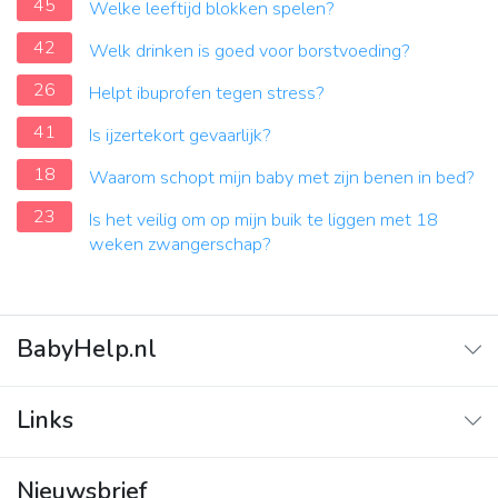
45
Welke leeftijd blokken spelen?
42
Welk drinken is goed voor borstvoeding?
26
Helpt ibuprofen tegen stress?
41
Is ijzertekort gevaarlijk?
18
Waarom schopt mijn baby met zijn benen in bed?
23
Is het veilig om op mijn buik te liggen met 18
weken zwangerschap?
BabyHelp.nl
Home
Links
Vraag & Antwoord
Adverteren
Nieuwsbrief