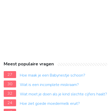
Meest populaire vragen
27
Hoe maak je een Babynestje schoon?
30
Wat is een incomplete miskraam?
32
Wat moet je doen als je kind slechte cijfers haalt?
24
Hoe ziet goede moedermelk eruit?