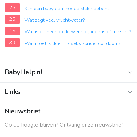
26
Kan een baby een moedervlek hebben?
25
Wat zegt veel vruchtwater?
45
Wat is er meer op de wereld, jongens of meisjes?
39
Wat moet ik doen na seks zonder condoom?
BabyHelp.nl
Home
Links
Vraag & Antwoord
Adverteren
Nieuwsbrief
Contact
Op de hoogte blijven? Ontvang onze nieuwsbrief
Over ons
Privacy beleid