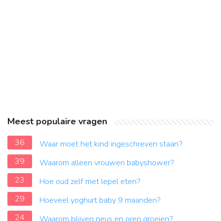
Meest populaire vragen
36
Waar moet het kind ingeschreven staan?
39
Waarom alleen vrouwen babyshower?
23
Hoe oud zelf met lepel eten?
29
Hoeveel yoghurt baby 9 maanden?
24
Waarom blijven neus en oren groeien?