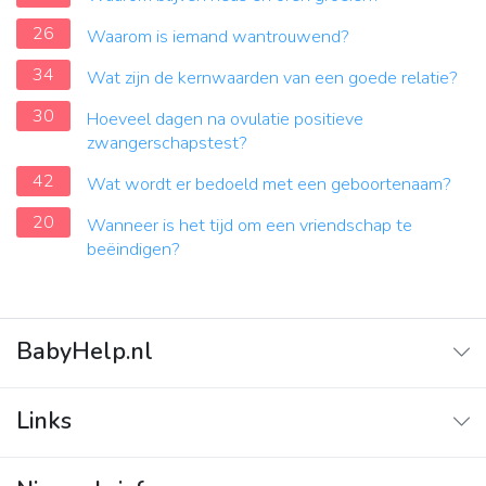
26
Waarom is iemand wantrouwend?
34
Wat zijn de kernwaarden van een goede relatie?
30
Hoeveel dagen na ovulatie positieve
zwangerschapstest?
42
Wat wordt er bedoeld met een geboortenaam?
20
Wanneer is het tijd om een vriendschap te
beëindigen?
BabyHelp.nl
Home
Links
Vraag & Antwoord
Adverteren