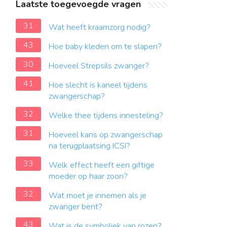
Laatste toegevoegde vragen
31
Wat heeft kraamzorg nodig?
43
Hoe baby kleden om te slapen?
30
Hoeveel Strepsils zwanger?
41
Hoe slecht is kaneel tijdens
zwangerschap?
32
Welke thee tijdens innesteling?
31
Hoeveel kans op zwangerschap
na terugplaatsing ICSI?
33
Welk effect heeft een giftige
moeder op haar zoon?
32
Wat moet je innemen als je
zwanger bent?
43
Wat is de symboliek van rozen?