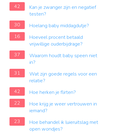
42
Kan je zwanger zijn en negatief
testen?
30
Hoelang baby middagdutje?
16
Hoeveel procent betaald
vrijwillige ouderbijdrage?
37
Waarom houdt baby speen niet
in?
31
Wat zijn goede regels voor een
relatie?
42
Hoe herken je flirten?
22
Hoe krijg je weer vertrouwen in
iemand?
23
Hoe behandel ik luieruitslag met
open wondjes?