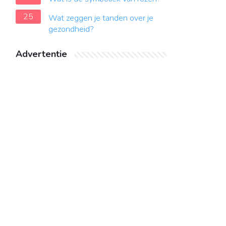
25
Wat zeggen je tanden over je
gezondheid?
Advertentie