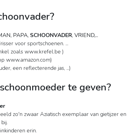
schoonvader?
MAN, PAPA,
SCHOONVADER
, VRIEND,...
isser voor sportschoenen. ...
nkel zoals www.krefel.be )
f op www.amazon.com)
r, een reflecterende jas, ...)
e schoonmoeder te geven?
er
eld zo'n zwaar Aziatisch exemplaar van gietijzer en
bij.
inkinderen erin.