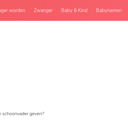
ger worden
Zwanger
Baby & Kind
Babynamen
je schoonvader geven?