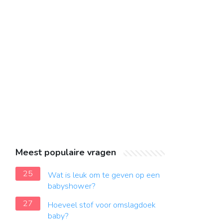
Meest populaire vragen
25
Wat is leuk om te geven op een
babyshower?
27
Hoeveel stof voor omslagdoek
baby?