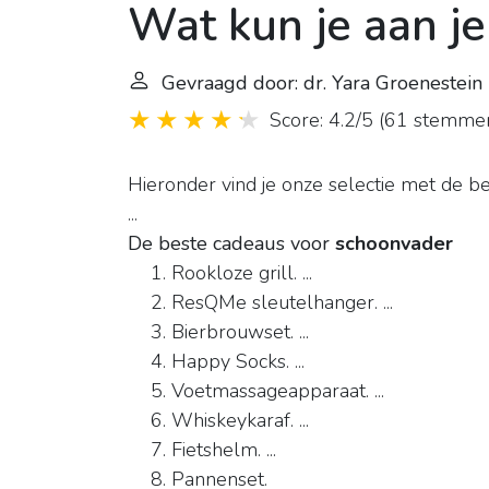
Wat kun je aan j
Gevraagd door: dr. Yara Groenestei
Score: 4.2/5
(
61 stemme
Hieronder vind je onze selectie met de 
...
De beste cadeaus voor
schoonvader
Rookloze grill. ...
ResQMe sleutelhanger. ...
Bierbrouwset. ...
Happy Socks. ...
Voetmassageapparaat. ...
Whiskeykaraf. ...
Fietshelm. ...
Pannenset.