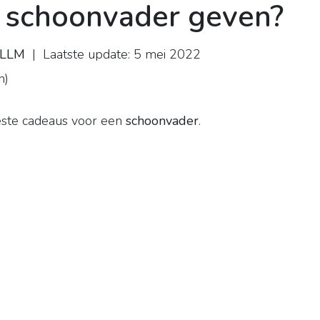
e schoonvader geven?
n LLM
| Laatste update: 5 mei 2022
n
)
beste cadeaus voor een
schoonvader
.