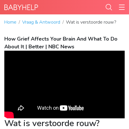
Home
Vraag & Antwoord
Wat is verstoorde rouw?
How Grief Affects Your Brain And What To Do
About It | Better | NBC News
Wat is verstoorde rouw?