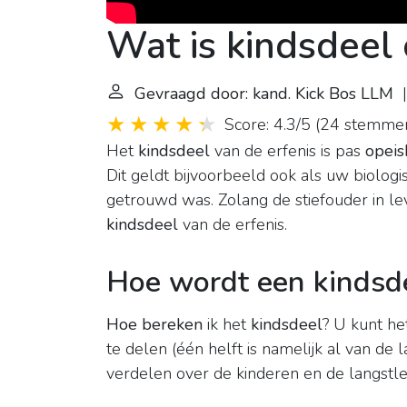
Wat is kindsdeel
Gevraagd door: kand. Kick Bos LLM
|
Score: 4.3/5
(
24 stemme
Het
kindsdeel
van de erfenis is pas
opeis
Dit geldt bijvoorbeeld ook als uw biologi
getrouwd was. Zolang de stiefouder in l
kindsdeel
van de erfenis.
Hoe wordt een kindsd
Hoe bereken
ik het
kindsdeel
? U kunt h
te delen (één helft is namelijk al van de
verdelen over de kinderen en de langstl