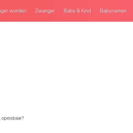
ger worden
Zwanger
Baby & Kind
Babynamen
 opeisbaar?