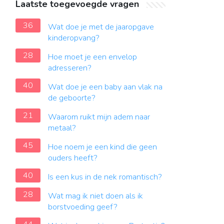
Laatste toegevoegde vragen
36
Wat doe je met de jaaropgave
kinderopvang?
28
Hoe moet je een envelop
adresseren?
40
Wat doe je een baby aan vlak na
de geboorte?
21
Waarom ruikt mijn adem naar
metaal?
45
Hoe noem je een kind die geen
ouders heeft?
40
Is een kus in de nek romantisch?
28
Wat mag ik niet doen als ik
borstvoeding geef?