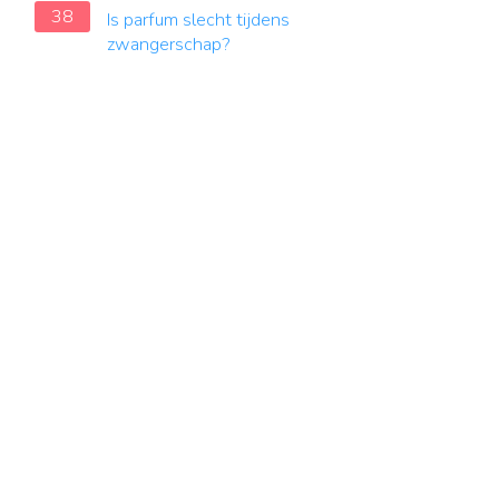
38
Is parfum slecht tijdens
zwangerschap?