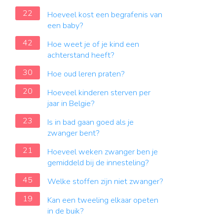
22
Hoeveel kost een begrafenis van
een baby?
42
Hoe weet je of je kind een
achterstand heeft?
30
Hoe oud leren praten?
20
Hoeveel kinderen sterven per
jaar in Belgie?
23
Is in bad gaan goed als je
zwanger bent?
21
Hoeveel weken zwanger ben je
gemiddeld bij de innesteling?
45
Welke stoffen zijn niet zwanger?
19
Kan een tweeling elkaar opeten
in de buik?