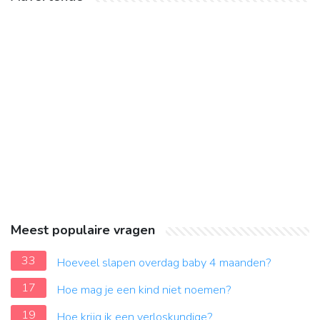
Meest populaire vragen
33
Hoeveel slapen overdag baby 4 maanden?
17
Hoe mag je een kind niet noemen?
19
Hoe krijg ik een verloskundige?