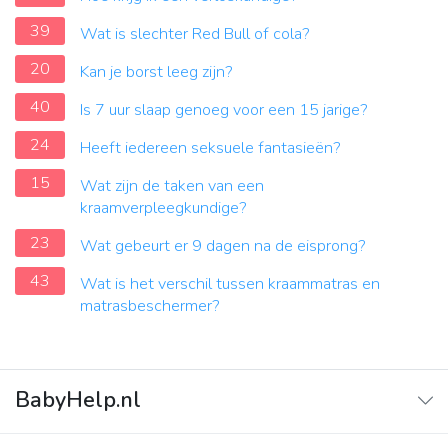
39
Wat is slechter Red Bull of cola?
20
Kan je borst leeg zijn?
40
Is 7 uur slaap genoeg voor een 15 jarige?
24
Heeft iedereen seksuele fantasieën?
15
Wat zijn de taken van een
kraamverpleegkundige?
23
Wat gebeurt er 9 dagen na de eisprong?
43
Wat is het verschil tussen kraammatras en
matrasbeschermer?
BabyHelp.nl
Home