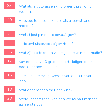
33
Wat als je volwassen kind weer thuis komt
wonen?
40
Hoeveel toeslagen krijg je als alleenstaande
moeder?
21
Welk tijdstip meeste bevallingen?
31
Is ziekenhuisbezoek eigen risico?
35
Wat zijn de tekenen van mijn eerste menstruatie?
17
Kan een baby 40 graden koorts krijgen door
doorkomende tandjes?
16
Hoe is de belevingswereld van een kind van 4
jaar?
18
Wat doet roepen met een kind?
28
Welk lichaamsdeel van een vrouw valt mannen
als eerste op?