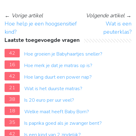
←
Vorige artikel
Volgende artikel
→
Hoe help je een hoogsensitief
Wat is een
kind?
peuterklas?
Laatste toegevoegde vragen
42
Hoe groeien je Babyhaartjes sneller?
16
Hoe merk je dat je matras op is?
42
Hoe lang duurt een power nap?
21
Wat is het duurste matras?
38
Is 20 euro per uur veel?
18
Welke maat heeft Baby Born?
35
Is paprika goed als je zwanger bent?
42
Is een kind van 2 zindelijk?