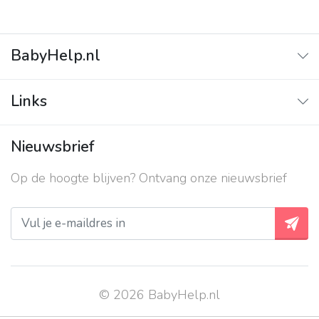
BabyHelp.nl
Home
Links
Vraag & Antwoord
Adverteren
Nieuwsbrief
Contact
Op de hoogte blijven? Ontvang onze nieuwsbrief
Over ons
Privacy beleid
© 2026 BabyHelp.nl