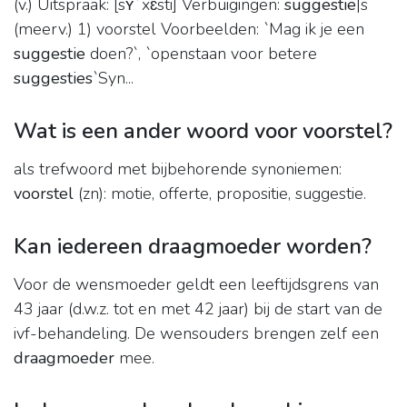
(v.) Uitspraak: [sʏˈxɛsti] Verbuigingen:
suggestie
|s
(meerv.) 1) voorstel Voorbeelden: `Mag ik je een
suggestie
doen?`, `openstaan voor betere
suggesties
`Syn...
Wat is een ander woord voor voorstel?
als trefwoord met bijbehorende synoniemen:
voorstel
(zn): motie, offerte, propositie, suggestie.
Kan iedereen draagmoeder worden?
Voor de wensmoeder geldt een leeftijdsgrens van
43 jaar (d.w.z. tot en met 42 jaar) bij de start van de
ivf-behandeling. De wensouders brengen zelf een
draagmoeder
mee.