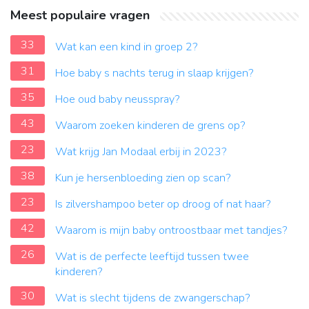
Meest populaire vragen
33
Wat kan een kind in groep 2?
31
Hoe baby s nachts terug in slaap krijgen?
35
Hoe oud baby neusspray?
43
Waarom zoeken kinderen de grens op?
23
Wat krijg Jan Modaal erbij in 2023?
38
Kun je hersenbloeding zien op scan?
23
Is zilvershampoo beter op droog of nat haar?
42
Waarom is mijn baby ontroostbaar met tandjes?
26
Wat is de perfecte leeftijd tussen twee
kinderen?
30
Wat is slecht tijdens de zwangerschap?