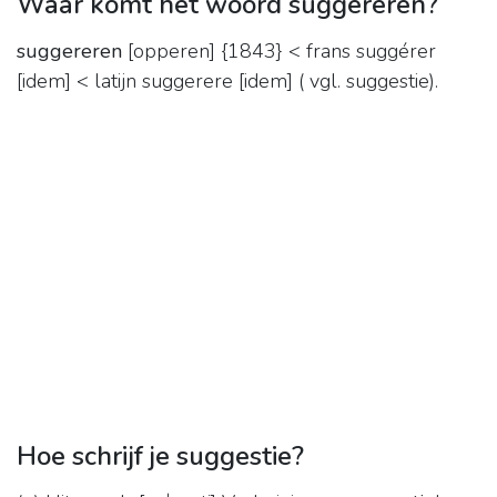
Waar komt het woord suggereren?
suggereren
[opperen] {1843} < frans suggérer
[idem] < latijn suggerere [idem] ( vgl. suggestie).
Hoe schrijf je suggestie?