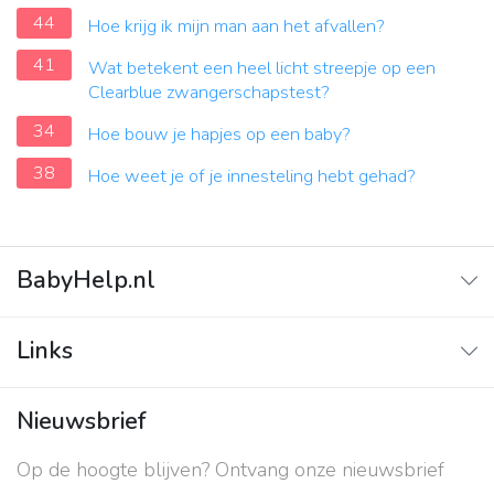
44
Hoe krijg ik mijn man aan het afvallen?
41
Wat betekent een heel licht streepje op een
Clearblue zwangerschapstest?
34
Hoe bouw je hapjes op een baby?
38
Hoe weet je of je innesteling hebt gehad?
BabyHelp.nl
Home
Links
Vraag & Antwoord
Adverteren
Nieuwsbrief
Contact
Op de hoogte blijven? Ontvang onze nieuwsbrief
Over ons