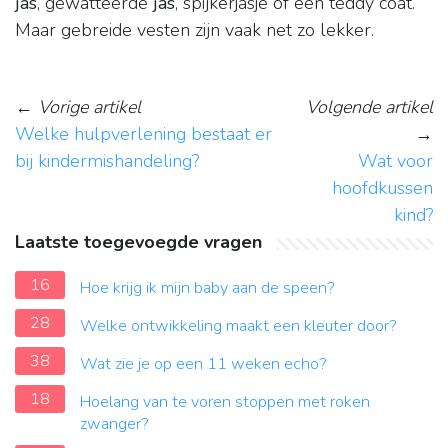
jas
, gewatteerde
jas
, spijkerjasje of een teddy coat.
Maar gebreide vesten zijn vaak net zo lekker.
←
Vorige artikel
Volgende artikel
Welke hulpverlening bestaat er
→
bij kindermishandeling?
Wat voor
hoofdkussen
kind?
Laatste toegevoegde vragen
16
Hoe krijg ik mijn baby aan de speen?
28
Welke ontwikkeling maakt een kleuter door?
38
Wat zie je op een 11 weken echo?
18
Hoelang van te voren stoppen met roken
zwanger?