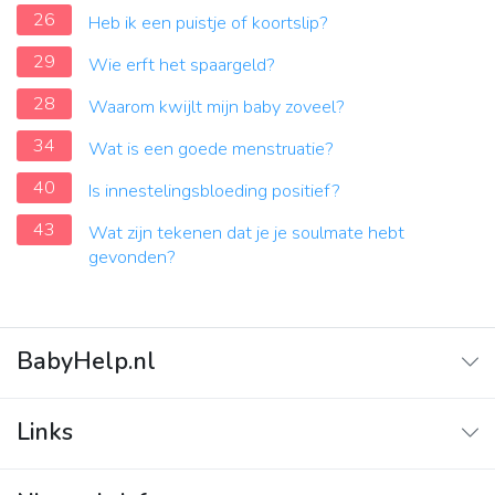
26
Heb ik een puistje of koortslip?
29
Wie erft het spaargeld?
28
Waarom kwijlt mijn baby zoveel?
34
Wat is een goede menstruatie?
40
Is innestelingsbloeding positief?
43
Wat zijn tekenen dat je je soulmate hebt
gevonden?
BabyHelp.nl
Home
Links
Vraag & Antwoord
Adverteren