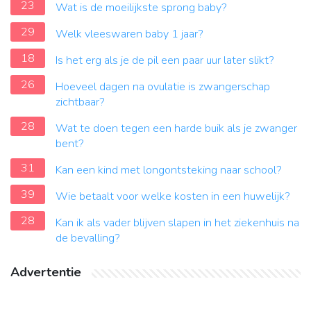
23
Wat is de moeilijkste sprong baby?
29
Welk vleeswaren baby 1 jaar?
18
Is het erg als je de pil een paar uur later slikt?
26
Hoeveel dagen na ovulatie is zwangerschap
zichtbaar?
28
Wat te doen tegen een harde buik als je zwanger
bent?
31
Kan een kind met longontsteking naar school?
39
Wie betaalt voor welke kosten in een huwelijk?
28
Kan ik als vader blijven slapen in het ziekenhuis na
de bevalling?
Advertentie