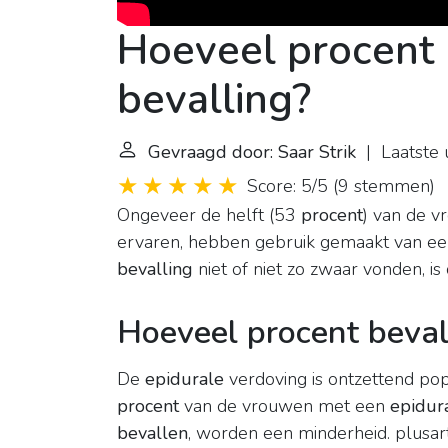
Hoeveel procent p
bevalling?
Gevraagd door: Saar Strik
| Laatste 
Score: 5/5
(
9 stemmen
)
Ongeveer de helft (53
procent
) van de 
ervaren, hebben gebruik gemaakt van e
bevalling
niet of niet zo zwaar vonden, i
Hoeveel procent beval
De
epidurale
verdoving is ontzettend popu
procent
van de vrouwen met een
epidur
bevallen
, worden een minderheid. plusart