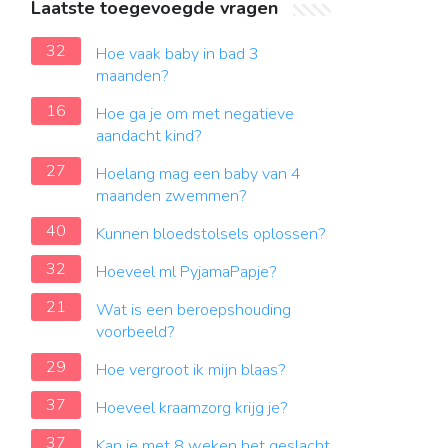
Laatste toegevoegde vragen
32
Hoe vaak baby in bad 3
maanden?
16
Hoe ga je om met negatieve
aandacht kind?
27
Hoelang mag een baby van 4
maanden zwemmen?
40
Kunnen bloedstolsels oplossen?
32
Hoeveel ml PyjamaPapje?
21
Wat is een beroepshouding
voorbeeld?
29
Hoe vergroot ik mijn blaas?
37
Hoeveel kraamzorg krijg je?
37
Kan je met 8 weken het geslacht