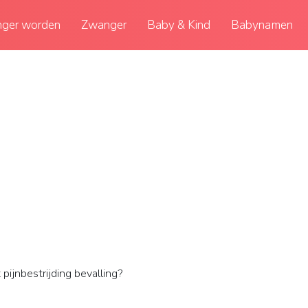
ger worden
Zwanger
Baby & Kind
Babynamen
pijnbestrijding bevalling?