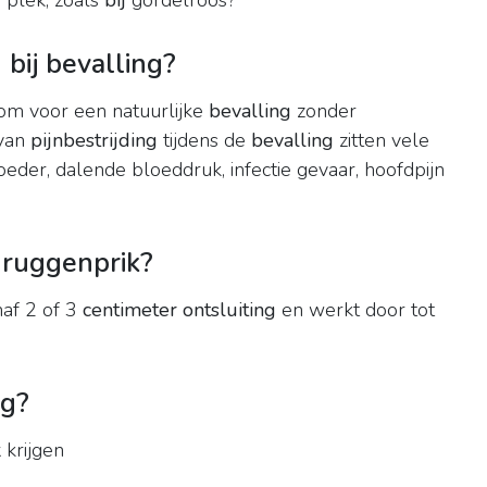
plek, zoals
bij
gordelroos?
bij bevalling?
om voor een natuurlijke
bevalling
zonder
 van
pijnbestrijding
tijdens de
bevalling
zitten vele
eder, dalende bloeddruk, infectie gevaar, hoofdpijn
 ruggenprik?
af 2 of 3
centimeter ontsluiting
en werkt door tot
ng?
k
krijgen