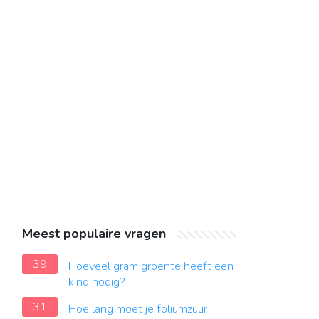
Meest populaire vragen
39
Hoeveel gram groente heeft een
kind nodig?
31
Hoe lang moet je foliumzuur