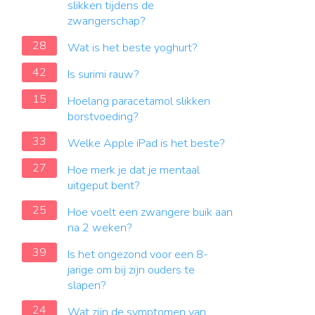
slikken tijdens de
zwangerschap?
28
Wat is het beste yoghurt?
42
Is surimi rauw?
15
Hoelang paracetamol slikken
borstvoeding?
33
Welke Apple iPad is het beste?
27
Hoe merk je dat je mentaal
uitgeput bent?
25
Hoe voelt een zwangere buik aan
na 2 weken?
39
Is het ongezond voor een 8-
jarige om bij zijn ouders te
slapen?
24
Wat zijn de symptomen van