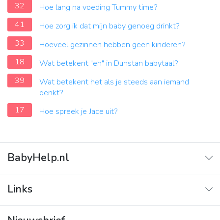
32
Hoe lang na voeding Tummy time?
41
Hoe zorg ik dat mijn baby genoeg drinkt?
33
Hoeveel gezinnen hebben geen kinderen?
18
Wat betekent "eh" in Dunstan babytaal?
39
Wat betekent het als je steeds aan iemand
denkt?
17
Hoe spreek je Jace uit?
BabyHelp.nl
Home
Links
Vraag & Antwoord
Adverteren