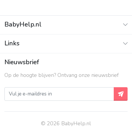
BabyHelp.nl
Home
Links
Vraag & Antwoord
Adverteren
Nieuwsbrief
Contact
Op de hoogte blijven? Ontvang onze nieuwsbrief
Over ons
Privacy beleid
© 2026 BabyHelp.nl