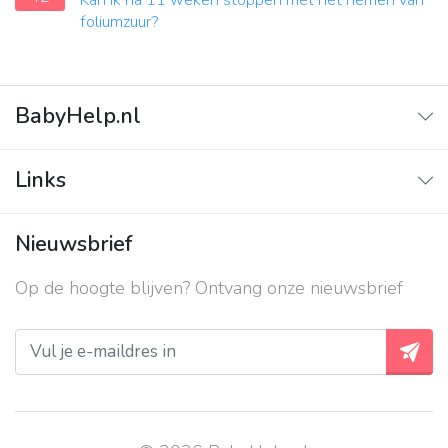
Kan ik na 11 weken stoppen met het nemen van
foliumzuur?
BabyHelp.nl
Home
Links
Vraag & Antwoord
Adverteren
Nieuwsbrief
Contact
Op de hoogte blijven? Ontvang onze nieuwsbrief
Over ons
Privacy beleid