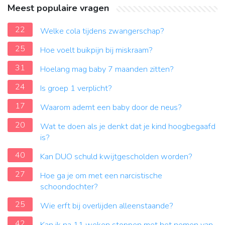
Meest populaire vragen
22
Welke cola tijdens zwangerschap?
25
Hoe voelt buikpijn bij miskraam?
31
Hoelang mag baby 7 maanden zitten?
24
Is groep 1 verplicht?
17
Waarom ademt een baby door de neus?
20
Wat te doen als je denkt dat je kind hoogbegaafd
is?
40
Kan DUO schuld kwijtgescholden worden?
27
Hoe ga je om met een narcistische
schoondochter?
25
Wie erft bij overlijden alleenstaande?
42