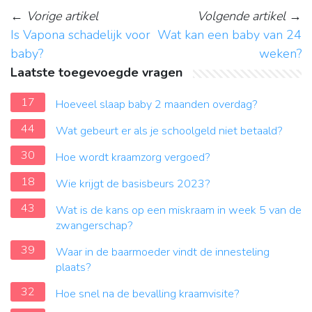
←
Vorige artikel
Volgende artikel
→
Is Vapona schadelijk voor
Wat kan een baby van 24
baby?
weken?
Laatste toegevoegde vragen
17
Hoeveel slaap baby 2 maanden overdag?
44
Wat gebeurt er als je schoolgeld niet betaald?
30
Hoe wordt kraamzorg vergoed?
18
Wie krijgt de basisbeurs 2023?
43
Wat is de kans op een miskraam in week 5 van de
zwangerschap?
39
Waar in de baarmoeder vindt de innesteling
plaats?
32
Hoe snel na de bevalling kraamvisite?