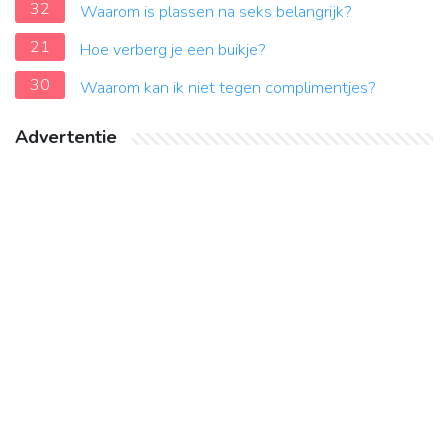
32
Waarom is plassen na seks belangrijk?
21
Hoe verberg je een buikje?
30
Waarom kan ik niet tegen complimentjes?
Advertentie