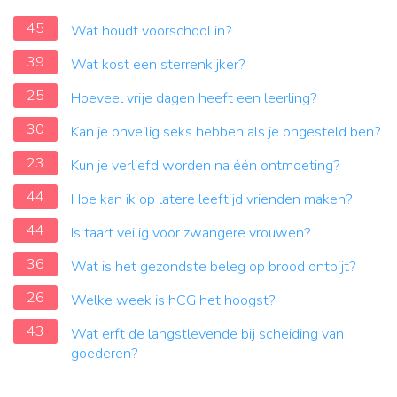
45
Wat houdt voorschool in?
39
Wat kost een sterrenkijker?
25
Hoeveel vrije dagen heeft een leerling?
30
Kan je onveilig seks hebben als je ongesteld ben?
23
Kun je verliefd worden na één ontmoeting?
44
Hoe kan ik op latere leeftijd vrienden maken?
44
Is taart veilig voor zwangere vrouwen?
36
Wat is het gezondste beleg op brood ontbijt?
26
Welke week is hCG het hoogst?
43
Wat erft de langstlevende bij scheiding van
goederen?