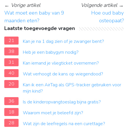
←
Vorige artikel
Volgende artikel
→
Wat moet een baby van 9
Hoe oud baby
maanden eten?
osteopaat?
Laatste toegevoegde vragen
21
Kan je na 1 dag zien of je zwanger bent?
38
Heb je een babygym nodig?
31
Kan iemand je vliegticket overnemen?
40
Wat verhoogt de kans op wiegendood?
20
Kan ik een AirTag als GPS-tracker gebruiken voor
mijn kind?
36
Is de kinderopvangtoeslag bijna gratis?
18
Waarom moet je beleefd zijn?
28
Wat zijn de leefregels na een curettage?