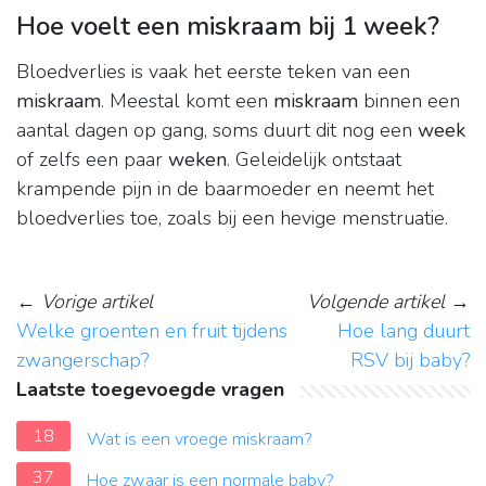
Hoe voelt een miskraam bij 1 week?
Bloedverlies is vaak het eerste teken van een
miskraam
. Meestal komt een
miskraam
binnen een
aantal dagen op gang, soms duurt dit nog een
week
of zelfs een paar
weken
. Geleidelijk ontstaat
krampende pijn in de baarmoeder en neemt het
bloedverlies toe, zoals bij een hevige menstruatie.
←
Vorige artikel
Volgende artikel
→
Welke groenten en fruit tijdens
Hoe lang duurt
zwangerschap?
RSV bij baby?
Laatste toegevoegde vragen
18
Wat is een vroege miskraam?
37
Hoe zwaar is een normale baby?