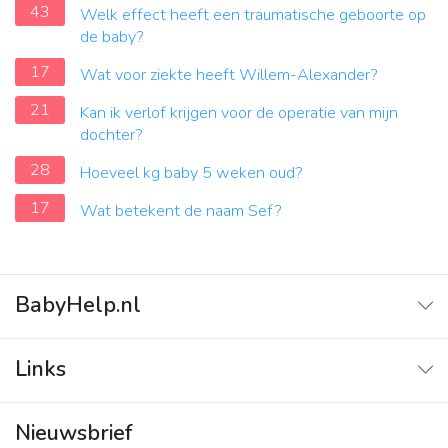
43
Welk effect heeft een traumatische geboorte op
de baby?
17
Wat voor ziekte heeft Willem-Alexander?
21
Kan ik verlof krijgen voor de operatie van mijn
dochter?
28
Hoeveel kg baby 5 weken oud?
17
Wat betekent de naam Sef?
BabyHelp.nl
Home
Links
Vraag & Antwoord
Adverteren
Nieuwsbrief
Contact