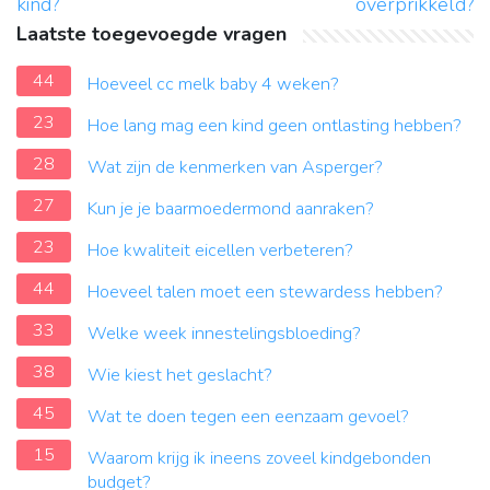
kind?
overprikkeld?
Laatste toegevoegde vragen
44
Hoeveel cc melk baby 4 weken?
23
Hoe lang mag een kind geen ontlasting hebben?
28
Wat zijn de kenmerken van Asperger?
27
Kun je je baarmoedermond aanraken?
23
Hoe kwaliteit eicellen verbeteren?
44
Hoeveel talen moet een stewardess hebben?
33
Welke week innestelingsbloeding?
38
Wie kiest het geslacht?
45
Wat te doen tegen een eenzaam gevoel?
15
Waarom krijg ik ineens zoveel kindgebonden
budget?