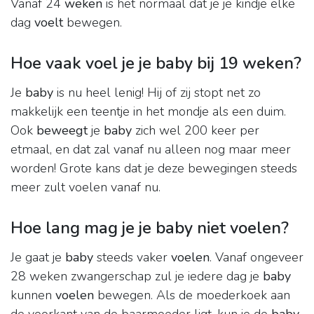
Vanaf 24
weken
is het normaal dat je je kindje elke
dag
voelt
bewegen.
Hoe vaak voel je je baby bij 19 weken?
Je
baby
is nu heel lenig! Hij of zij stopt net zo
makkelijk een teentje in het mondje als een duim.
Ook
beweegt
je
baby
zich wel 200 keer per
etmaal, en dat zal vanaf nu alleen nog maar meer
worden! Grote kans dat je deze bewegingen steeds
meer zult voelen vanaf nu.
Hoe lang mag je je baby niet voelen?
Je gaat je
baby
steeds vaker
voelen
. Vanaf ongeveer
28 weken zwangerschap zul je iedere dag je
baby
kunnen
voelen
bewegen. Als de moederkoek aan