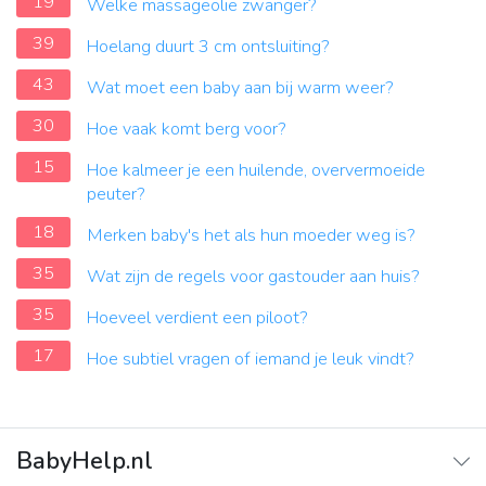
19
Welke massageolie zwanger?
39
Hoelang duurt 3 cm ontsluiting?
43
Wat moet een baby aan bij warm weer?
30
Hoe vaak komt berg voor?
15
Hoe kalmeer je een huilende, oververmoeide
peuter?
18
Merken baby's het als hun moeder weg is?
35
Wat zijn de regels voor gastouder aan huis?
35
Hoeveel verdient een piloot?
17
Hoe subtiel vragen of iemand je leuk vindt?
BabyHelp.nl