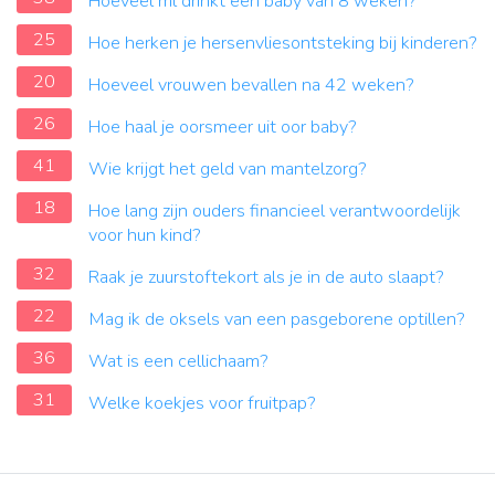
Hoeveel ml drinkt een baby van 8 weken?
25
Hoe herken je hersenvliesontsteking bij kinderen?
20
Hoeveel vrouwen bevallen na 42 weken?
26
Hoe haal je oorsmeer uit oor baby?
41
Wie krijgt het geld van mantelzorg?
18
Hoe lang zijn ouders financieel verantwoordelijk
voor hun kind?
32
Raak je zuurstoftekort als je in de auto slaapt?
22
Mag ik de oksels van een pasgeborene optillen?
36
Wat is een cellichaam?
31
Welke koekjes voor fruitpap?