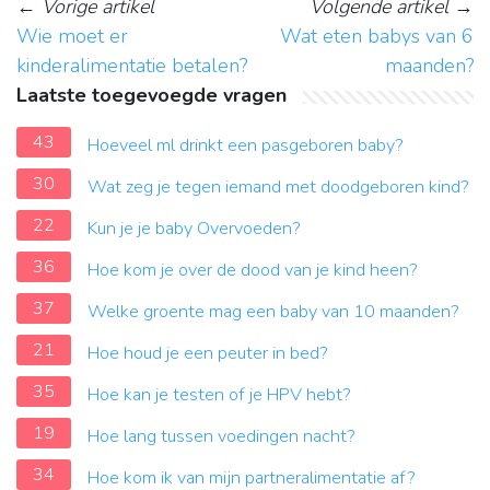
←
Vorige artikel
Volgende artikel
→
Wie moet er
Wat eten babys van 6
kinderalimentatie betalen?
maanden?
Laatste toegevoegde vragen
43
Hoeveel ml drinkt een pasgeboren baby?
30
Wat zeg je tegen iemand met doodgeboren kind?
22
Kun je je baby Overvoeden?
36
Hoe kom je over de dood van je kind heen?
37
Welke groente mag een baby van 10 maanden?
21
Hoe houd je een peuter in bed?
35
Hoe kan je testen of je HPV hebt?
19
Hoe lang tussen voedingen nacht?
34
Hoe kom ik van mijn partneralimentatie af?