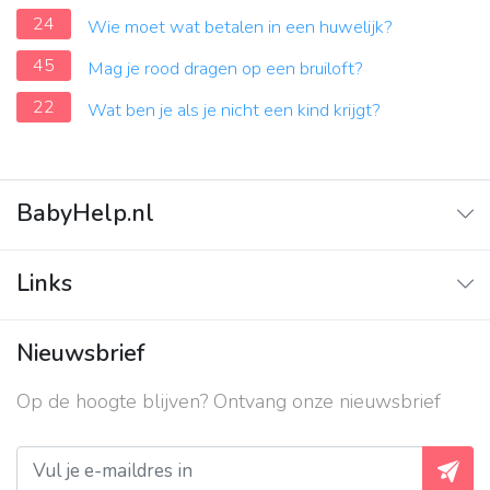
24
Wie moet wat betalen in een huwelijk?
45
Mag je rood dragen op een bruiloft?
22
Wat ben je als je nicht een kind krijgt?
BabyHelp.nl
Home
Links
Vraag & Antwoord
Adverteren
Nieuwsbrief
Contact
Op de hoogte blijven? Ontvang onze nieuwsbrief
Over ons
Privacy beleid