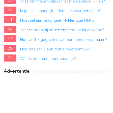
15
Waarom mogen babys niet in de spiegel kijken?
37
Is geluid schadelijk tijdens de zwangerschap?
41
Hoeveel jaar terug gaat MyHeritage DNA?
40
Wat te doen bij ondertemperatuur bij een kind?
43
Hoe vind ik gegevens van een persoon op naam?
29
Hoe bewaar ik een restje moedermelk?
33
Wat is een parelmoer huwelijk?
Advertentie