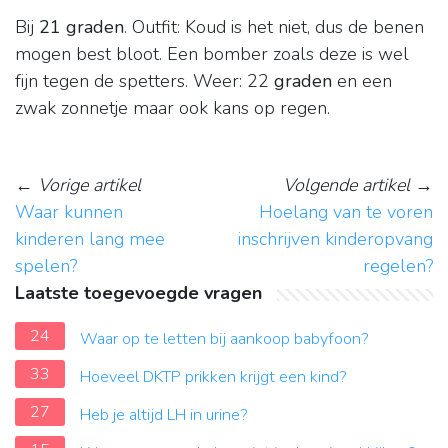
Bij
21 graden
. Outfit: Koud is het niet, dus de benen
mogen best bloot. Een bomber zoals deze is wel
fijn tegen de spetters. Weer: 22
graden
en een
zwak zonnetje maar ook kans op regen.
←
Vorige artikel
Volgende artikel
→
Waar kunnen
Hoelang van te voren
kinderen lang mee
inschrijven kinderopvang
spelen?
regelen?
Laatste toegevoegde vragen
24
Waar op te letten bij aankoop babyfoon?
33
Hoeveel DKTP prikken krijgt een kind?
27
Heb je altijd LH in urine?