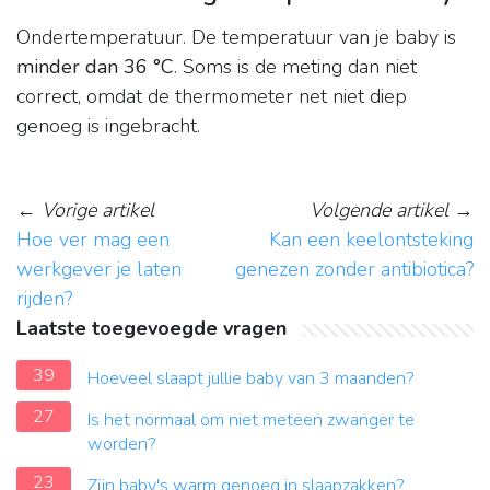
Ondertemperatuur. De temperatuur van je baby is
minder dan 36 °C
. Soms is de meting dan niet
correct, omdat de thermometer net niet diep
genoeg is ingebracht.
←
Vorige artikel
Volgende artikel
→
Hoe ver mag een
Kan een keelontsteking
werkgever je laten
genezen zonder antibiotica?
rijden?
Laatste toegevoegde vragen
39
Hoeveel slaapt jullie baby van 3 maanden?
27
Is het normaal om niet meteen zwanger te
worden?
23
Zijn baby's warm genoeg in slaapzakken?