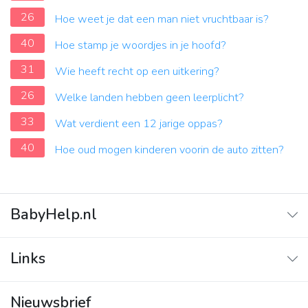
26
Hoe weet je dat een man niet vruchtbaar is?
40
Hoe stamp je woordjes in je hoofd?
31
Wie heeft recht op een uitkering?
26
Welke landen hebben geen leerplicht?
33
Wat verdient een 12 jarige oppas?
40
Hoe oud mogen kinderen voorin de auto zitten?
BabyHelp.nl
Home
Links
Vraag & Antwoord
Adverteren
Nieuwsbrief