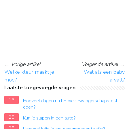
←
Vorige artikel
Volgende artikel
→
Welke kleur maakt je
Wat als een baby
moe?
afvalt?
Laatste toegevoegde vragen
15
Hoeveel dagen na LH piek zwangerschapstest
doen?
25
Kun je slapen in een auto?
25