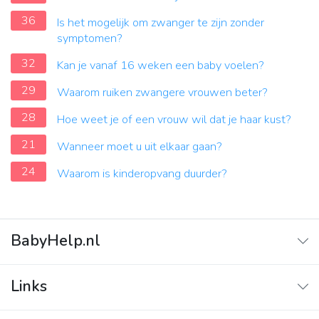
36
Is het mogelijk om zwanger te zijn zonder
symptomen?
32
Kan je vanaf 16 weken een baby voelen?
29
Waarom ruiken zwangere vrouwen beter?
28
Hoe weet je of een vrouw wil dat je haar kust?
21
Wanneer moet u uit elkaar gaan?
24
Waarom is kinderopvang duurder?
BabyHelp.nl
Home
Links
Vraag & Antwoord
Adverteren