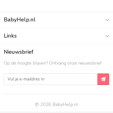
BabyHelp.nl
Home
Links
Vraag & Antwoord
Adverteren
Nieuwsbrief
Contact
Op de hoogte blijven? Ontvang onze nieuwsbrief
Over ons
Privacy beleid
© 2026 BabyHelp.nl