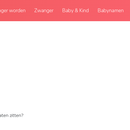
ger worden
Zwanger
Baby & Kind
Babynamen
ten zitten?