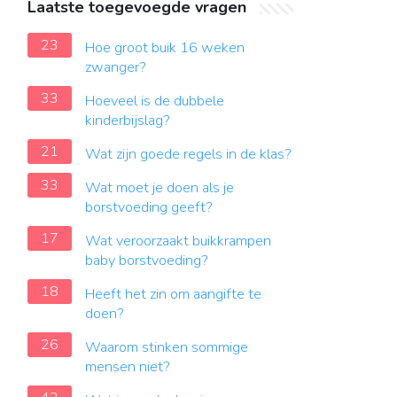
Laatste toegevoegde vragen
23
Hoe groot buik 16 weken
zwanger?
33
Hoeveel is de dubbele
kinderbijslag?
21
Wat zijn goede regels in de klas?
33
Wat moet je doen als je
borstvoeding geeft?
17
Wat veroorzaakt buikkrampen
baby borstvoeding?
18
Heeft het zin om aangifte te
doen?
26
Waarom stinken sommige
mensen niet?