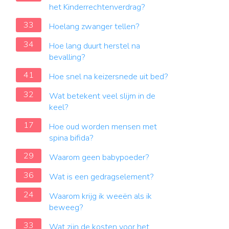
het Kinderrechtenverdrag?
33
Hoelang zwanger tellen?
34
Hoe lang duurt herstel na
bevalling?
41
Hoe snel na keizersnede uit bed?
32
Wat betekent veel slijm in de
keel?
17
Hoe oud worden mensen met
spina bifida?
29
Waarom geen babypoeder?
36
Wat is een gedragselement?
24
Waarom krijg ik weeën als ik
beweeg?
33
Wat zijn de kosten voor het