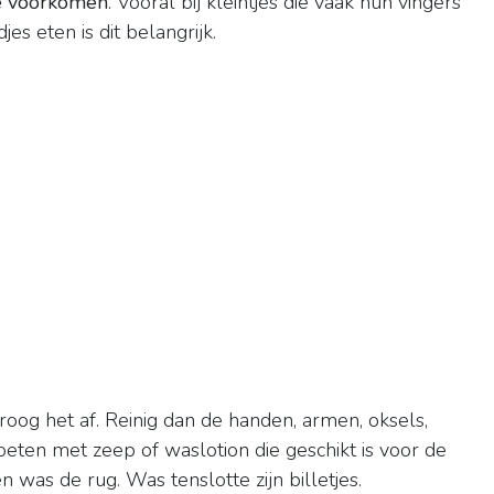
te voorkomen
. Vooral bij kleintjes die vaak hun vingers
s eten is dit belangrijk.
roog het af. Reinig dan de handen, armen, oksels,
voeten met zeep of waslotion die geschikt is voor de
en was de rug. Was tenslotte zijn billetjes.