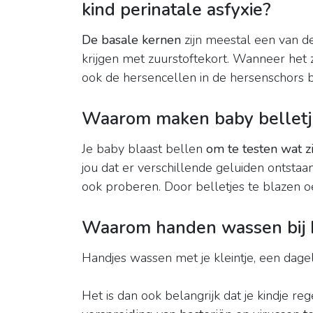
kind perinatale asfyxie?
De basale kernen
zijn meestal een van d
krijgen met zuurstoftekort. Wanneer het z
ook de hersencellen in de hersenschors 
Waarom maken baby belletj
Je baby blaast bellen
om te testen wat z
jou dat er verschillende geluiden ontstaa
ook proberen. Door belletjes te blazen o
Waarom handen wassen bij 
Handjes wassen met je kleintje, een dageli
Het is dan ook belangrijk dat je kindje re